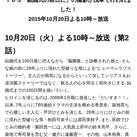
ＴＢＳ「結婚式の前日に」の撮影が浅草で行われま
した！
2015年10月20日よる10時～放送
10月20日（火）よる10時～放送（第2
話）
結婚式を100日後に控えながら「脳腫瘍」と診断された娘と､そん
な娘の前に28年ぶりに現れた型破りな母による“ヒューマンラブス
トーリー”。主人公が病気になるからといって決してシリアス＆お
涙頂戴ストーリーではなく、観る人の心を明るく前向きにする､結
婚式までの100日間を描いていく。
ヒロインを演じるのは､2008年1月期に放送した『だいすき！！』
以来､7年ぶりにTBS連続ドラマの主演を務める香里奈。築地育ち
で心優しい主人公・芹沢ひとみを演じる。28年ぶりにひとみの前
に現れた型破りな母・柏田可奈子には原田美枝子､また､医師でひ
とみの婚約者・園田悠一には､人気急上昇中の鈴木亮平。さらに、
築地で寿司屋を営む父・健介に遠藤憲一、その他、山本裕典、真