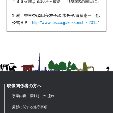
ＴＢＳ火曜よる10時～放送 「結婚式の前日に」
出演：香里奈/原田美枝子/鈴木亮平/遠藤憲一 他
公式ＨＰ：
http://www.tbs.co.jp/kekkonshiki2015/
映像関係者の方へ
事業内容・撮影までの流れ
撮影に関する遵守事項