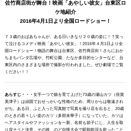
佐竹商店街が舞台！映画「あやしい彼女」台東区ロ
ケ地紹介
2016年4月1日より全国ロードショー！
７３歳のおばあちゃんが、ある日いきなり２０歳の姿に！？笑っ
て泣けるコメディ映画「あやしい彼女」！2016年４月1日より全
国ロードショー！物語の舞台は台東区、佐竹商店街！さらにおか
ちまちパンダ広場や、竹町公園、たなか多目的センターなど、台
東区内のさまざまな場所で撮影が行われました。ぜひ劇場でご覧
ください！！
あらすじ・・・
女手一つで娘を育て上げた73歳の瀬山カツ（倍賞
美津子）は頑固でおせっかいな性格のため、周りからは敬遠され
がち。ある日、ふと入った写真館で写真を撮り店を出ると、20歳
のときの若々しい姿のカツ（多部未華子）になっていた。カツは
ヘアスタイルやファッションを一新、名前も節子にし、人生を取
り戻そうと決意。その後、のど自慢大会で昭和歌謡を歌ったこと