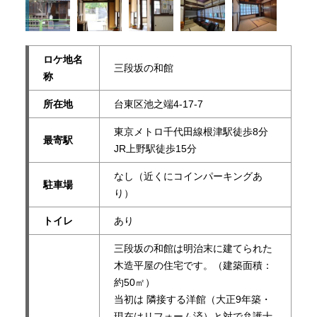
ロケ地名
三段坂の和館
称
所在地
台東区池之端4-17-7
東京メトロ千代田線根津駅徒歩8分
最寄駅
JR上野駅徒歩15分
なし（近くにコインパーキングあ
駐車場
り）
トイレ
あり
三段坂の和館は明治末に建てられた
木造平屋の住宅です。（建築面積：
約50㎡）
当初は 隣接する洋館（大正9年築・
現在はリフォーム済）と対で弁護士