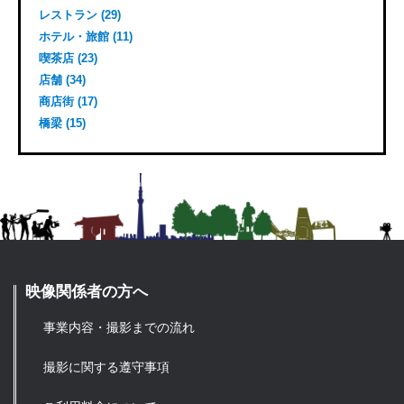
レストラン (29)
ホテル・旅館 (11)
喫茶店 (23)
店舗 (34)
商店街 (17)
橋梁 (15)
映像関係者の方へ
事業内容・撮影までの流れ
撮影に関する遵守事項