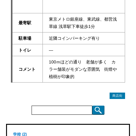
東京メトロ銀座線、東武線、都営浅
最寄駅
草線 浅草駅下車徒歩1分
駐車場
近隣コインパーキング有り
トイレ
―
100ｍほどの通り 老舗が多く カ
コメント
ラー舗装がモダンな雰囲気 街燈や
植樹が印象的
商店街
検
索:
学校 (2)