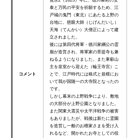
泰と万民の平安を祈願するため、江
戸城の鬼門（東北）にあたる上野の
台地に、慈眼大師（じげんだいし）
天海（てんかい）大僧正によって建
立されました。
後には第四代将軍・德川家綱公の霊
廟が造営され、将軍家の菩提寺も兼
ねるようになりました。また東叡山
主を皇室から迎えた（輪王寺宮）こ
コメント
とで、江戸時代には格式と規模にお
いて我が国随一の大寺院となったの
です。
しかし幕末の上野戦争により、敷地
の大部分が上野公園となりました。
また関東大震災や太平洋戦争の被害
もありましたが、戦後は新たに霊園
を造営し一般のお檀家さまを受け入
れるなど、開かれたお寺としての役