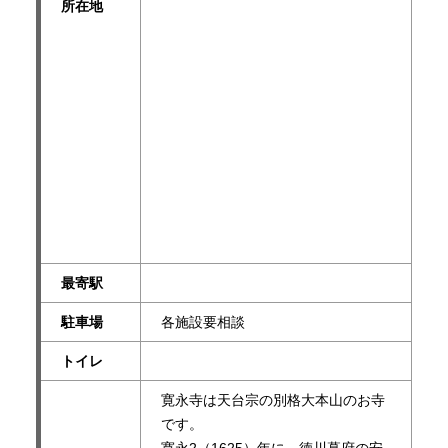
所在地
最寄駅
駐車場
各施設要相談
トイレ
寛永寺は天台宗の別格大本山のお寺
です。
寛永2（1625）年に、徳川幕府の安