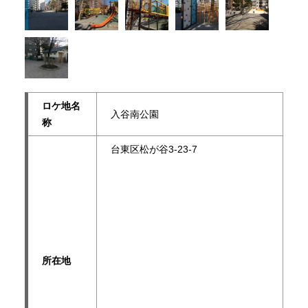
ロケ地名
入谷南公園
称
台東区松が谷3-23-7
所在地