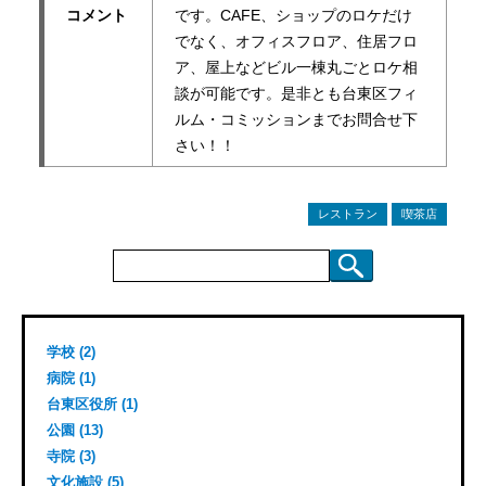
コメント
です。CAFE、ショップのロケだけ
でなく、オフィスフロア、住居フロ
ア、屋上などビル一棟丸ごとロケ相
談が可能です。是非とも台東区フィ
ルム・コミッションまでお問合せ下
さい！！
レストラン
喫茶店
検
索:
学校 (2)
病院 (1)
台東区役所 (1)
公園 (13)
寺院 (3)
文化施設 (5)