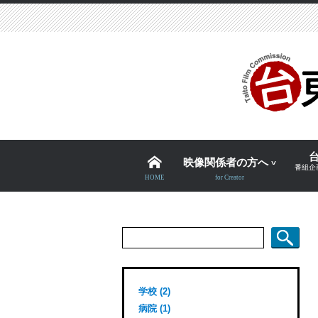
映像関係者の方へ
番組企
HOME
for Creator
検
索:
学校 (2)
病院 (1)