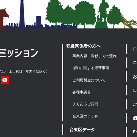
映像関係者の方へ
ロ
事業内容・撮影までの流れ
ロ
撮影に関する遵守事項
17:15（土日祝日・年末年始除く）
お
ご利用料金について
ロ
各種申請書
ご
よくあるご質問
台東区のロケ弁
個
台東区データ
E