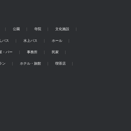
公園
寺院
文化施設
んバス
水上バス
ホール
屋・バー
事務所
民家
ラン
ホテル・旅館
喫茶店