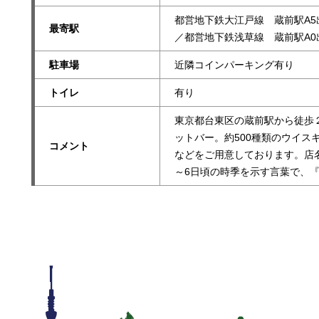
都営地下鉄大江戸線 蔵前駅A5
最寄駅
／都営地下鉄浅草線 蔵前駅A0
駐車場
近隣コインパーキング有り
トイレ
有り
東京都台東区の蔵前駅から徒歩２分のWhi
ットバー。約500種類のウイス
コメント
などをご用意しております。店
～6日頃の時季を示す言葉で、