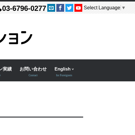
03-6796-0277
Select Language
▼
ン実績
お問い合わせ
English
e
Contact
for Foreigners