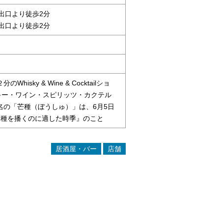
出口より徒歩2分
出口より徒歩2分
sky & Wine & Cocktailショ
キー・ワイン・スピリッツ・カクテル
名の「芒種（ぼうしゅ）」は、6月5日
『種を播くのに適した時季』のこと
居酒屋・バー
店舗