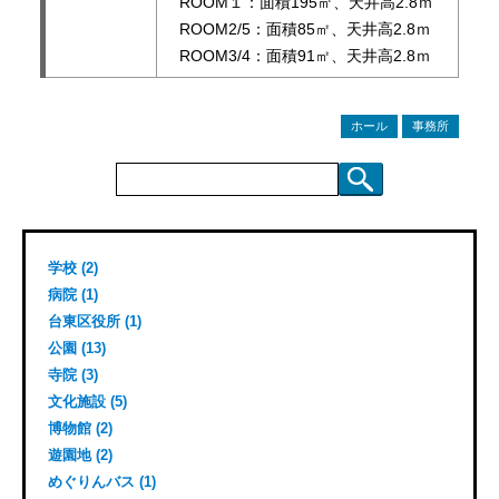
ROOM１：面積195㎡、天井高2.8ｍ
ROOM2/5：面積85㎡、天井高2.8ｍ
ROOM3/4：面積91㎡、天井高2.8ｍ
ホール
事務所
検
索:
学校 (2)
病院 (1)
台東区役所 (1)
公園 (13)
寺院 (3)
文化施設 (5)
博物館 (2)
遊園地 (2)
めぐりんバス (1)