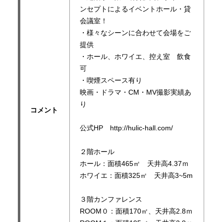
ンセプトによるイベントホール・貸
会議室！
・様々なシーンに合わせて会場をご
提供
・ホール、ホワイエ、控え室 飲食
可
・喫煙スペース有り
映画・ドラマ・CM・MV撮影実績あ
り
コメント
公式HP http://hulic-hall.com/
２階ホール
ホール：面積465㎡ 天井高4.37ｍ
ホワイエ：面積325㎡ 天井高3~5m
３階カンファレンス
ROOM０：面積170㎡、天井高2.8ｍ